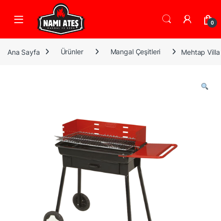
Skip to navigation
Skip to content
0
Ana Sayfa
Ürünler
Mangal Çeşitleri
Mehtap Vil