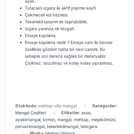
ayarı.
Tutacaklı ızgara ile aktif pişirme keyfi.
Çekmeceli kül haznesi.
Tekerlekli tasarım ile taşınabilirlik.
Izgara yanında ek tezgah.
Emaye kaplama.
Emaye kaplama nedir ? Emaye cam ile benzer
özellikler gösterir hatta bir nevi camdır. Bu
sebeple son derece sağlıklı bir materyaldir.
Çizilmez, bozulmaz ve kolay kolay yıpranmaz.
Stok kodu:
mehtap villa mangal
Kategoriler:
Mangal Çeşitleri
Etiketler:
assa
,
ayaklımangal
,
kırmızı
,
mangal
,
mehtap
,
meşekömürü
,
pervazlımangal
,
tekerleklimangal
,
telızgara
Marka:
Mehtap Mangal